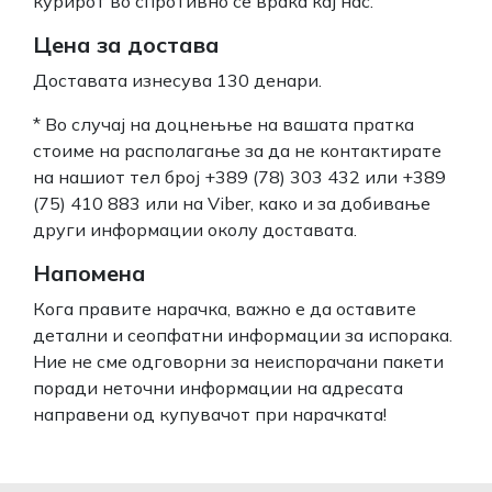
курирот во спротивно се враќа кај нас.
Цена за достава
Доставата изнесува 130 денари.
* Во случај на доцнењње на вашата пратка
стоиме на располагање за да не контактирате
на нашиот тел број +389 (78) 303 432 или +389
(75) 410 883 или на Viber, како и за добивање
други информации околу доставата.
Напомена
Кога правите нарачка, важно е да оставите
детални и сеопфатни информации за испорака.
Ние не сме одговорни за неиспорачани пакети
поради неточни информации на адресата
направени од купувачот при нарачката!