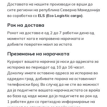
Доставата на нашите производи се врши до
сите региони на република Северна Македонија
во соработка со
ELS (Eco Logistic cargo)
.
Рок на достава
Рокот на достава е од 2 до 7 работни дена од
моментот кога е направена нарачката и
добивте повратен маил за истата.
Преземање на нарачката
Курирот вашата нарачка ја носи до адресата за
испорака во периодот од 10 до 16 часот.
Доколку имате оставено адреса за испорака во
одреден град, добивате порака на оставениот
телефонски број. Во случај да не сте во можност
да ја подигнете вашата нарачка,истата се враќа
во база од каде може да ја подигнете во рок од
1 работен ден со претходно информирање на